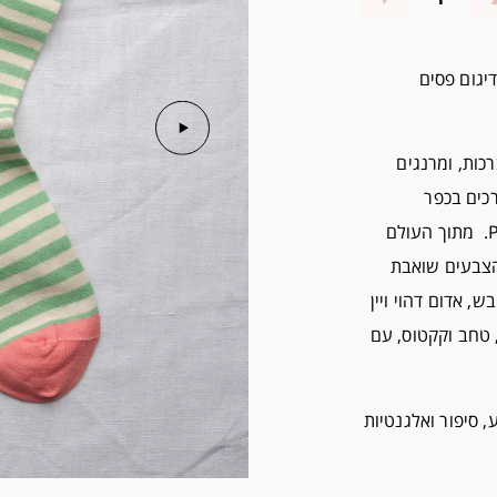
תנה מבית בון מייסון קולקציית Petit Trianon. דיגום פסים
כות, ומרנגים
כים בכפר
הממלכה ומוצאת שלווה בגנים הנאים ב Petit Trianon. מתוך העולם
 הצבעים שואבת
ש, אדום דהוי ויין
, טחב וקקטוס, עם
, סיפור ואלגנטיות