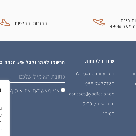
ח חינם
החזרות והחלפות
מעל 490₪
שירות לקוחות
הרשמו לאתר וקבל 5% הנחה בקנייה הראשונה
ת
בהודעות ווטסאפ בלבד
ים
058-7477780
א
אני מאשר/ת את איסוף ושימ
contact@yodfat.shop
ימים א׳-ה׳,9:00-
מ
13:00
ש
ה
ז