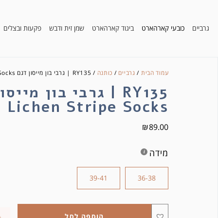
גרביים
כובעי קארהארט
ביגוד קארהארט
שמן זית ודבש
פקעות ובצלים
עמוד הבית
/
גרביים
/
כותנה
/ RY135 | גרבי בון מייסון דגם Lichen Stripe Socks
RY135 | גרבי בון מייס
Lichen Stripe Socks
₪
89.00
מידה
39-41
36-38
הוספה לסל