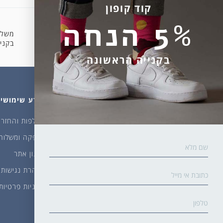
קוד קופון
5% הנחה
משלו
קניה מאובטחת
בקניה 
בקנייה הראשונה
מהחנות
עלינו
מידע שימושי
גרביים
דברו איתנו
החלפות והחזרו
ביגוד
אודות
אספקה ומשלוח
שמן זית ודבש
איפה קונים?
תקנון אתר
פקעות ובצלים
הבלוג של יודפת
הצהרת נגישות
ארכיון
מדיניות פרטיות
גרביים עד הבית