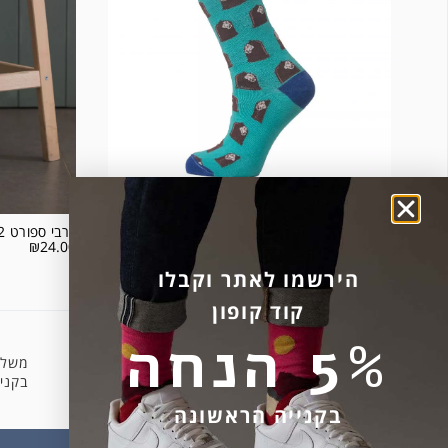
קרמבו מבית גרובים
גרבי ספורט 2 פסים רקע תכלת
₪
24.00
₪
45.00
הירשמו לאתר וקבלו
קוד קופון
5% הנחה
משלו
קניה מאובטחת
בקניה 
בקנייה הראשונה