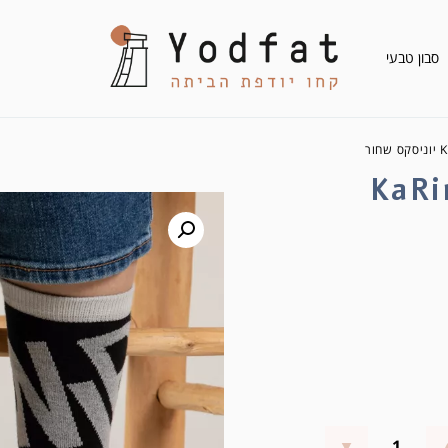
סבון טבעי
כותנה KaRinITI