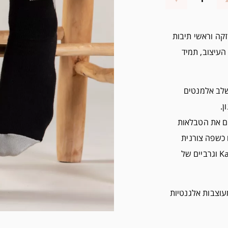
זקה וראשי תיבות
גם אנחנו, כמו העיצוב, תמיד
צוב אלגנטי של סטודיו KaRiniTi שמשלב אלמנטים
ן.
ים את הטבלאות
כשפה צורנית
ועיצוב מוקפד. מתוך קולקציה משותפת לסטודיו KaRiniTi וגרביים של
מעוצבות אלגנטיות