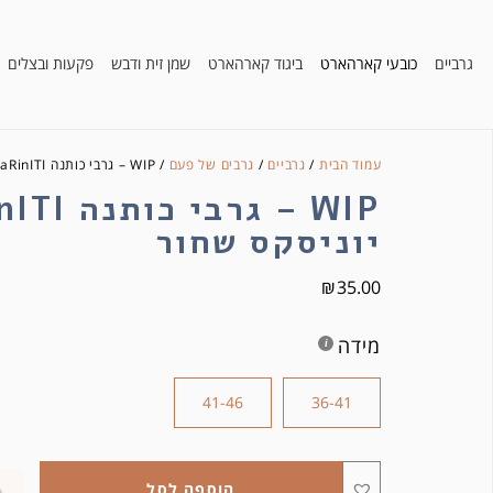
גרביים
כובעי קארהארט
ביגוד קארהארט
שמן זית ודבש
פקעות ובצלים
עמוד הבית
/
גרביים
/
גרבים של פעם
/ WIP – גרבי כותנה KaRinITI יוניסקס שחור
WIP – גרבי 
יוניסקס שחור
₪
35.00
מידה
41-46
36-41
הוספה לסל