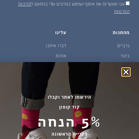
אני מאשר/ת את איסוף ושימוש בפרטים שלי בהתאם ל
מדיניות
הפרטיות
מהחנות
עלינו
גרביים
דברו איתנו
ביגוד
אודות
שמן זית ודבש
איפה קונים?
פקעות ובצלים
הבלוג של יודפת
ארכיון
גרביים עד הבית
הירשמו לאתר וקבלו
קוד קופון
מידע שימושי
שירות לקוחות
5% הנחה
החלפות והחזרות
בהודעות ווטסאפ בלבד
אספקה ומשלוחים
058-7477780
בקנייה הראשונה