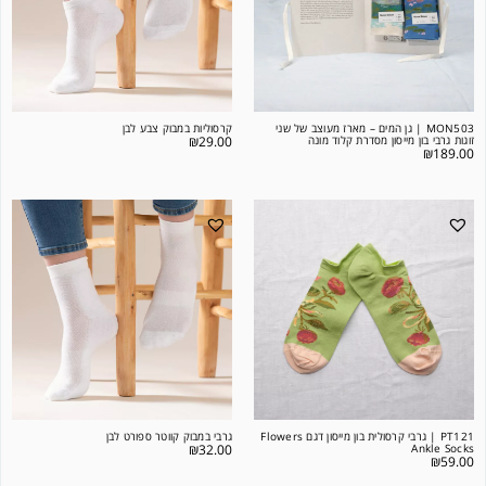
MON503 | גן המים – מארז מעוצב של שני
קרסוליות במבוק צבע לבן
זוגות גרבי בון מייסון מסדרת קלוד מונה
29.00
₪
₪
189.00
PT121 | גרבי קרסולית בון מייסון דגם Flowers
גרבי במבוק קווטר ספורט לבן
₪
32.00
Ankle Socks
₪
59.00