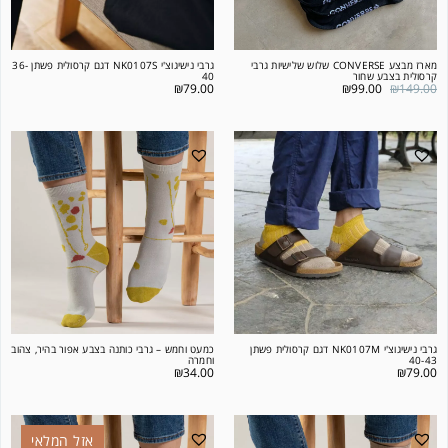
מארז מבצע CONVERSE שלוש שלישיות גרבי
גרבי נישיגוצ'י NK0107S דגם קרסולית פשתן 36-
קרסולית בצבע שחור
40
₪
79.00
₪
99.00
₪
149.00
גרבי נישיגוצ'י NK0107M דגם קרסולית פשתן
כמעט וחמש – גרבי כותנה בצבע אפור בהיר, צהוב
40-43
וחמרה
₪
34.00
₪
79.00
אזל המלאי